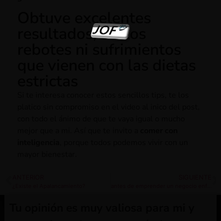
Obtuve excelentes
resultados, sin los
rebotes ni sufrimientos
que vienen con las dietas
estrictas
Si te interesa conocer estos sencillos tips, te los
platico sin compromiso en el video al inico del post,
con todo el ánimo de que te vaya igual o mucho
mejor que a mi. Así que te invito a
comer con
inteligencia
, porque todos podemos vivir con un
mayor bienestar.
ANTERIOR
SIGUIENTE
¿Existe el Apalancamiento?
antes de emprender un negocio enfrenta a tu mayor desafío
Tu opinión es muy valiosa para mi y