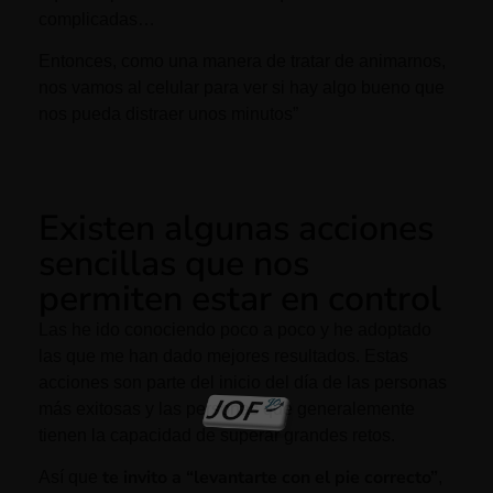
complicadas…
Entonces, como una manera de tratar de animarnos,
nos vamos al celular para ver si hay algo bueno que
nos pueda distraer unos minutos”
Existen algunas acciones
sencillas que nos
permiten estar en control
Las he ido conociendo poco a poco y he adoptado
las que me han dado mejores resultados. Estas
acciones son parte del inicio del día de las personas
más exitosas y las personas que generalemente
tienen la capacidad de superar grandes retos.
te invito a “levantarte con el pie correcto”
Así que
,