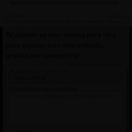
porque todos podemos vivir con un mayor bienestar.
ANTERIOR
SIGUIENTE
antes de emprender un negocio enfrenta a tu mayor desafío
¡No entres a una red de mercadeo, sin antes saber a qué te estás arriesgando!
Tu opinión es muy valiosa para mi y
para quienes lean este artículo,
gracias por compartirla
Mi Calificación General es
Compártenos tus comentarios:
Tu nombre: