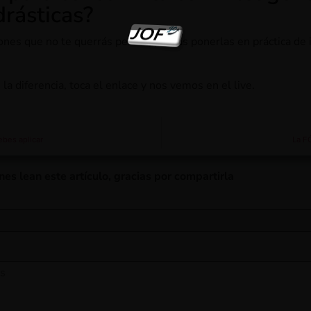
drásticas?
iones que no te querrás perder, podrás ponerlas en práctica de
la diferencia, toca el enlace y nos vemos en el live.
ebes aplicar
La F
nes lean este artículo, gracias por compartirla