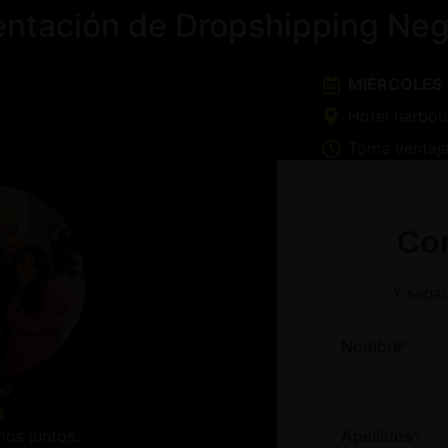
ntación de Dropshipping Neg
MIÉRCOLES
Hotel harbou
Toma ventaja
Com
Y separ
Nombre
po
e
os juntos.
Apellidos