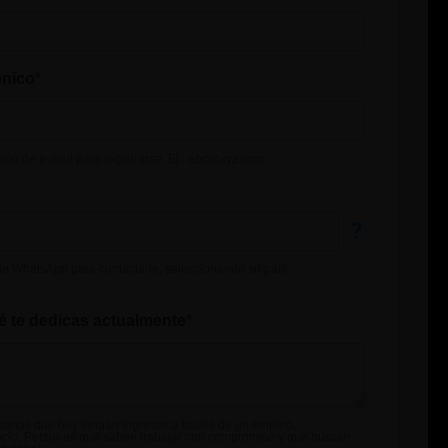
ónico
ción de e-mail para registrarse. Ej.: abc@xyz.com
?
de WhatsApp para contactarle, seleccionando su país.
é te dedicas actualmente
onas que hoy tengan ingresos a través de un empleo,
cio. Personas que saben trabajar con compromiso y que buscan