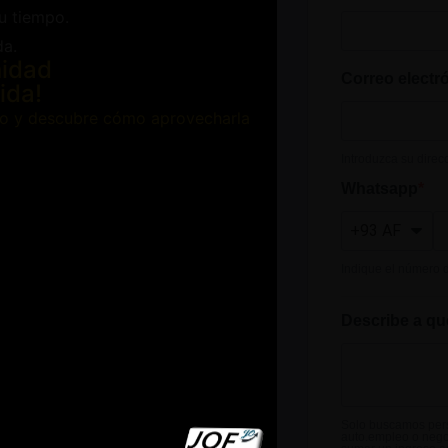
u tiempo.
da.
nidad
Correo electr
ida!
ivo y descubre cómo aprovecharla
Introduzca su direc
Whatsapp
Indique el número 
Describe a qu
Solo buscamos pers
auto.empleo o nego