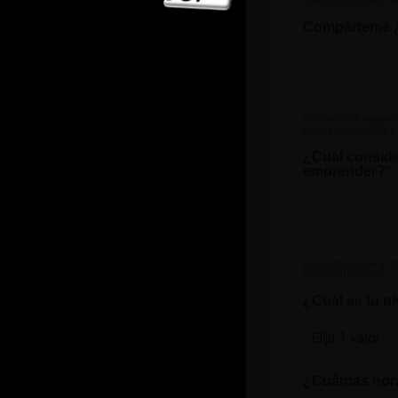
sumar un ingreso ad
Compárteme ¿
Por favor sé especí
puede constribuir a 
¿Cuál conside
emprender?
Describe a qué te h
emprendimiento.
¿Cuál es tu n
¿Cuántas hora