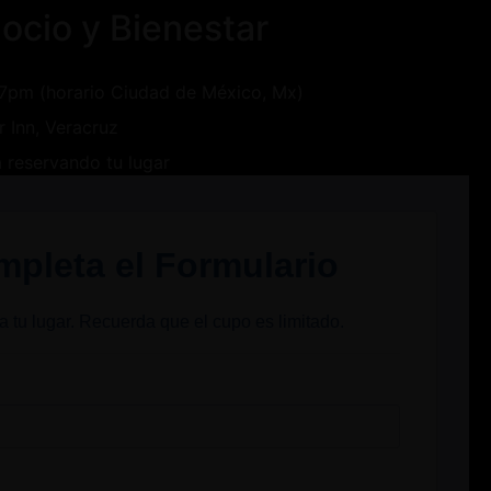
ocio y Bienestar
7pm (horario Ciudad de México, Mx)
r Inn, Veracruz
 reservando tu lugar
pleta el Formulario
a tu lugar. Recuerda que el cupo es limitado.