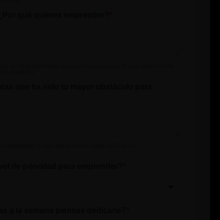
icional.
Por qué quieres emprender?
fico, es muy importante que juntos evaluemos si esta oportunidad
tus objetivos.
ras que ha sido tu mayor obstáculo para
as enfrentado o qué dudas tienes sobre realizar un
ivel de prioridad para emprender?
s a la semana piensas dedicarle?