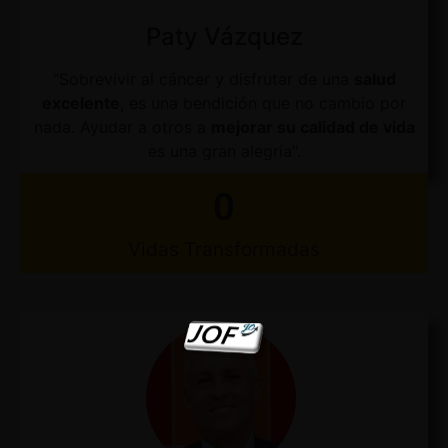
Paty Vázquez
"Sobrevivir al cáncer y disfrutar de una
salud
excelente
, es una bendición que no cambio por
nada. Ayudar a otros a
mejorar su calidad de vida
es una gran alegría".
0
Vidas Transformadas